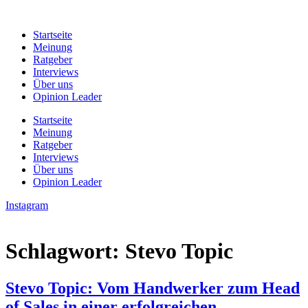
Zum
Inhalt
Startseite
wechseln
Meinung
Ratgeber
Interviews
Über uns
Opinion Leader
Startseite
Meinung
Ratgeber
Interviews
Über uns
Opinion Leader
Instagram
Schlagwort:
Stevo Topic
Stevo Topic: Vom Handwerker zum Head
of Sales in einer erfolgreichen