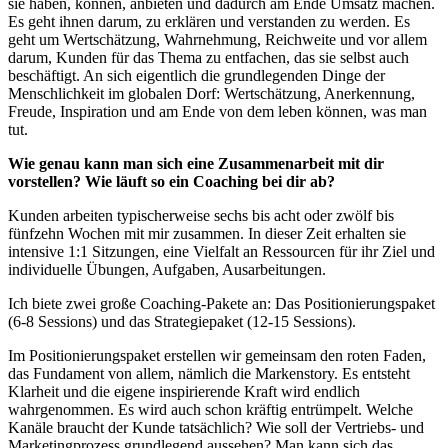
sie haben, können, anbieten und dadurch am Ende Umsatz machen.
Es geht ihnen darum, zu erklären und verstanden zu werden. Es
geht um Wertschätzung, Wahrnehmung, Reichweite und vor allem
darum, Kunden für das Thema zu entfachen, das sie selbst auch
beschäftigt. An sich eigentlich die grundlegenden Dinge der
Menschlichkeit im globalen Dorf: Wertschätzung, Anerkennung,
Freude, Inspiration und am Ende von dem leben können, was man
tut.
Wie genau kann man sich eine Zusammenarbeit mit dir
vorstellen? Wie läuft so ein Coaching bei dir ab?
Kunden arbeiten typischerweise sechs bis acht oder zwölf bis
fünfzehn Wochen mit mir zusammen. In dieser Zeit erhalten sie
intensive 1:1 Sitzungen, eine Vielfalt an Ressourcen für ihr Ziel und
individuelle Übungen, Aufgaben, Ausarbeitungen.
Ich biete zwei große Coaching-Pakete an: Das Positionierungspaket
(6-8 Sessions) und das Strategiepaket (12-15 Sessions).
Im Positionierungspaket erstellen wir gemeinsam den roten Faden,
das Fundament von allem, nämlich die Markenstory. Es entsteht
Klarheit und die eigene inspirierende Kraft wird endlich
wahrgenommen. Es wird auch schon kräftig entrümpelt. Welche
Kanäle braucht der Kunde tatsächlich? Wie soll der Vertriebs- und
Marketingprozess grundlegend aussehen? Man kann sich das