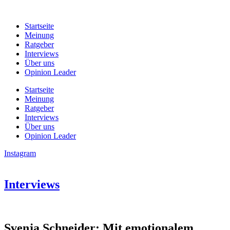
Zum
Inhalt
Startseite
wechseln
Meinung
Ratgeber
Interviews
Über uns
Opinion Leader
Startseite
Meinung
Ratgeber
Interviews
Über uns
Opinion Leader
Instagram
Interviews
Svenja Schneider: Mit emotionalem