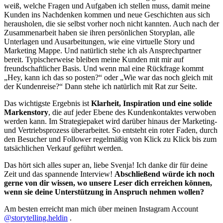
weiß, welche Fragen und Aufgaben ich stellen muss, damit meine
Kunden ins Nachdenken kommen und neue Geschichten aus sich
herausholen, die sie selbst vorher noch nicht kannten. Auch nach der
Zusammenarbeit haben sie ihren persönlichen Storyplan, alle
Unterlagen und Ausarbeitungen, wie eine virtuelle Story und
Marketing Mappe. Und natürlich stehe ich als Ansprechpartner
bereit. Typischerweise bleiben meine Kunden mit mir auf
freundschaftlicher Basis. Und wenn mal eine Rückfrage kommt
„Hey, kann ich das so posten?“ oder „Wie war das noch gleich mit
der Kundenreise?“ Dann stehe ich natürlich mit Rat zur Seite.
Das wichtigste Ergebnis ist
Klarheit, Inspiration und eine solide
Markenstory
, die auf jeder Ebene des Kundenkontaktes verwoben
werden kann. Im Strategiepaket wird darüber hinaus der Marketing-
und Vertriebsprozess überarbeitet. So entsteht ein roter Faden, durch
den Besucher und Follower regelmäßig von Klick zu Klick bis zum
tatsächlichen Verkauf geführt werden.
Das hört sich alles super an, liebe Svenja! Ich danke dir für deine
Zeit und das spannende Interview!
Abschließend würde ich noch
gerne von dir wissen, wo unsere Leser dich erreichen können,
wenn sie deine Unterstützung in Anspruch nehmen wollen?
Am besten erreicht man mich über meinen Instagram Account
@storytelling.heldin
.